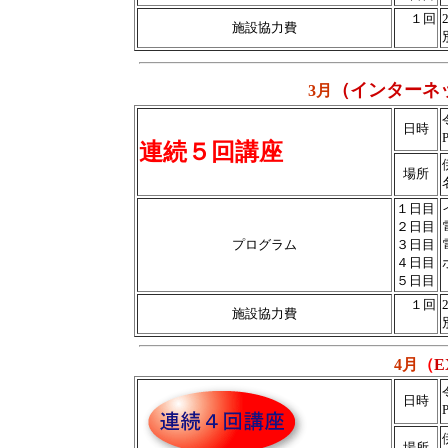
１回
施設協力費
（インターネ
3月
日時
連続５回講座
場所
１日目
２日目
プログラム
３日目
４日目
５日目
１回
施設協力費
4月
（
E
日時
場所