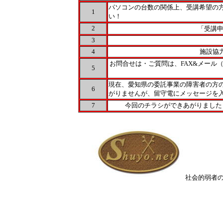
パソコンの台数の関係上、受講希望の方
1
い！
2
「受講
3
4
施設協
お問合せは・ご質問は、FAX&メール
5
現在、愛知県の委託事業の障害者の方
6
がりませんが、留守電にメッセージを
7
今回のチラシができあがりました・・・
社会的弱者の