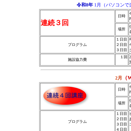
令和8年
1月（パソコン
日時
連続３回
場所
１日目
プログラム
２日目
３日目
１回
施設協力費
（
2月
日時
場所
１日目
２日目
プログラム
３日目
４日目