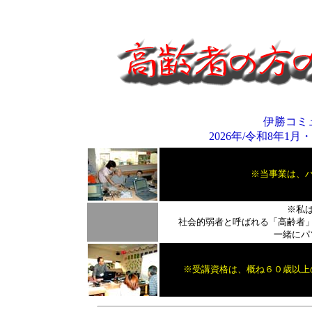
伊勝コミ
2026年/令和8年1
※当事業は、
※私
社会的弱者と呼ばれる「高齢者」
一緒にパ
※受講資格は、概ね６０歳以上