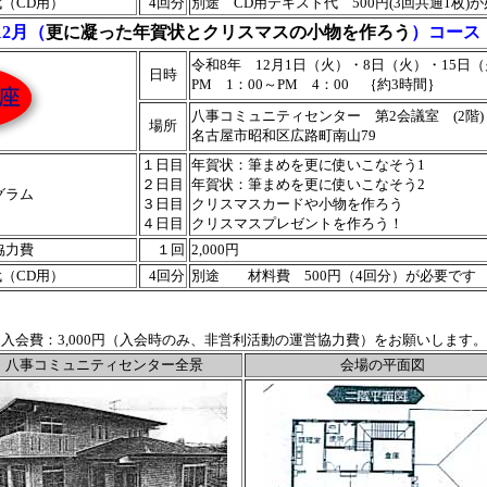
（CD用）
4回分
別途 CD用テキスト代 500円(3回共通1枚)
12月（
更に凝った年賀状とクリスマスの小物を作ろう
）コース
令和8年 12月1日（火）・8日（火）・15日
日時
PM 1：00～PM 4：00 ｛約3時間｝
八事コミュニティセンター 第2会議室 (2階)
場所
名古屋市昭和区広路町南山79
１日目
年賀状：筆まめを更に使いこなそう1
２日目
年賀状：筆まめを更に使いこなそう2
グラム
３日目
クリスマスカードや小物を作ろう
４日目
クリスマスプレゼントを作ろう！
協力費
１回
2,000円
（CD用）
4回分
別途 材料費 500円（4回分）が必要です
入会費：3,000円（入会時のみ、非営利活動の運営協力費）をお願いします。
八事コミュニティセンター全景
会場の平面図