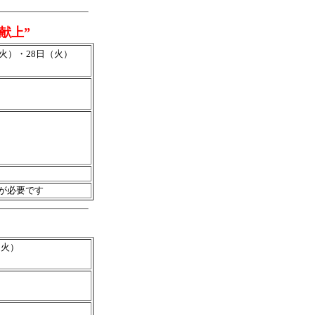
献上”
（火）・28日（火）
)が必要です
（火）