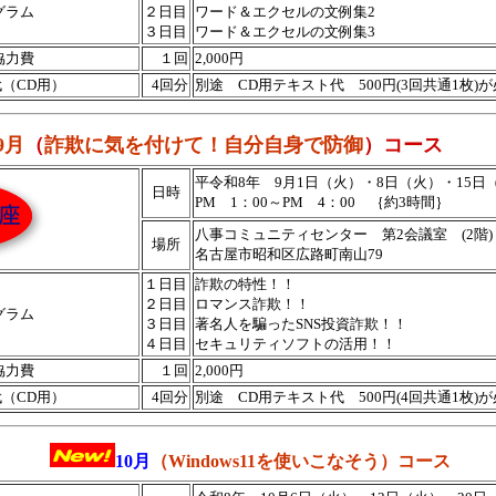
グラム
２日目
ワード＆エクセルの文例集2
３日目
ワード＆エクセルの文例集3
協力費
１回
2,000円
（CD用）
4回分
別途 CD用テキスト代 500円(3回共通1枚)
9月
（
詐欺に気を付けて！自分自身で防御
）コース
平令和8年 9月1日（火）・8日（火）・15日
日時
PM 1：00～PM 4：00 ｛約3時間｝
八事コミュニティセンター 第2会議室 (2階)
場所
名古屋市昭和区広路町南山79
１日目
詐欺の特性！！
２日目
ロマンス詐欺！！
グラム
３日目
著名人を騙ったSNS投資詐欺！！
４日目
セキュリティソフトの活用！！
協力費
１回
2,000円
（CD用）
4回分
別途 CD用テキスト代 500円(4回共通1枚)
10月
（
Windows11を使いこなそう
）コース