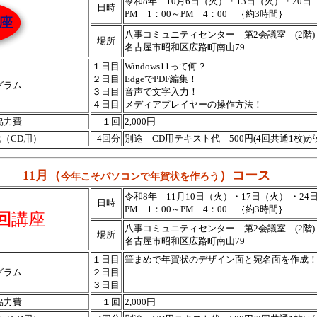
令和8年 10月6日（火）・13日（火）・20日
日時
PM 1：00～PM 4：00 ｛約3時間｝
八事コミュニティセンター 第2会議室 (2階)
場所
名古屋市昭和区広路町南山79
１日目
Windows11って何？
２日目
EdgeでPDF編集！
グラム
３日目
音声で文字入力！
４日目
メディアプレイヤーの操作方法！
協力費
１回
2,000円
（CD用）
4回分
別途 CD用テキスト代 500円(4回共通1枚)
11月（
）コース
今年こそパソコンで年賀状を作ろう
令和8年 11月10日（火）・17日（火） ・24
日時
PM 1：00～PM 4：00 ｛約3時間｝
回
講座
八事コミュニティセンター 第2会議室 (2階)
場所
名古屋市昭和区広路町南山79
１日目
筆まめで年賀状のデザイン面と宛名面を作成
グラム
２日目
３日目
協力費
１回
2,000円