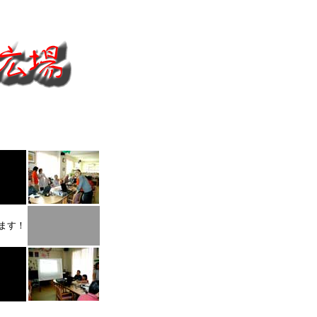
ます！
！