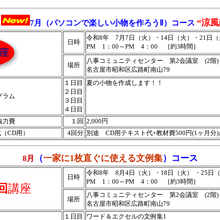
“涼風
年
7
月
（パソコンで楽しい小物を作ろうⅡ）コース
令和8年 7月7日（火）・14日（火）・21日
日時
PM 1：00～PM 4：00 ｛約3時間｝
八事コミュニティセンター 第2会議室 (2階)
場所
名古屋市昭和区広路町南山79
１日目
夏の小物を作成します！！
２日目
グラム
３日目
４日目
協力費
１回
2,000円
（CD用）
4回分
別途 CD用テキスト代+教材費500円(1ヶ月分
（
一家に1枚直ぐに使える文例集
）コース
8月
令和8年 8月4日（火）・18日（火） ・25日
日時
PM 1：00～PM 4：00 ｛約3時間｝
回
講座
八事コミュニティセンター 第2会議室 (2階)
場所
名古屋市昭和区広路町南山79
１日目
ワード＆エクセルの文例集1