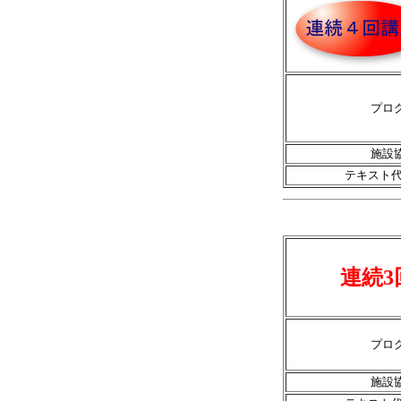
プロ
施設
テキスト代
連続3
プロ
施設