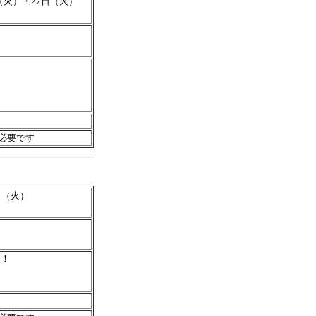
（火）・27日（火）
が必要です
日（火）
！！