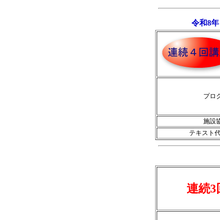
令和8
プロ
施設
テキスト代
連続3