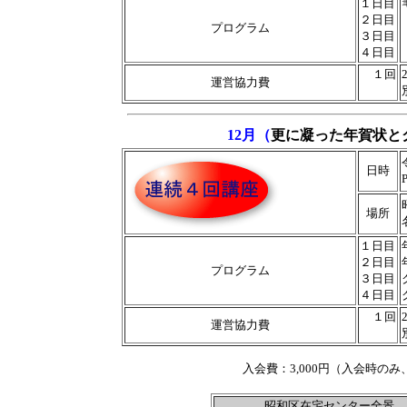
１日目
２日目
プログラム
３日目
４日目
１回
運営協力費
12月（
更に凝った年賀状と
日時
場所
１日目
２日目
プログラム
３日目
４日目
１回
運営協力費
入会費：3,000円（入会時の
昭和区在宅センター全景