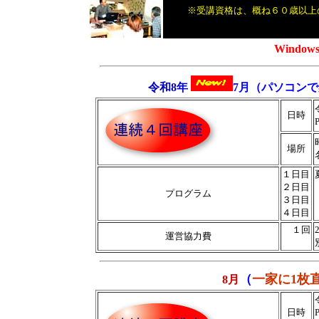
※受講資格は、概ね６０歳以上
Windows
令和8年
7月
（パソコンで
日時
場所
１日目
２日目
プログラム
３日目
４日目
１回
運営協力費
（
一家に1枚
8月
日時