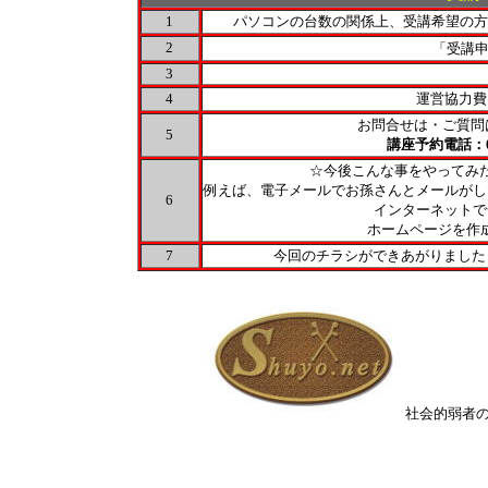
1
パソコンの台数の関係上、受講希望の方
2
「受講
3
4
運営協力費
お問合せは・ご質問
5
講座予約電話：080
☆今後こんな事をやってみ
例えば、電子メールでお孫さんとメールがし
6
インターネットで
ホームページを作成
7
今回のチラシができあがりました・・・
社会的弱者の