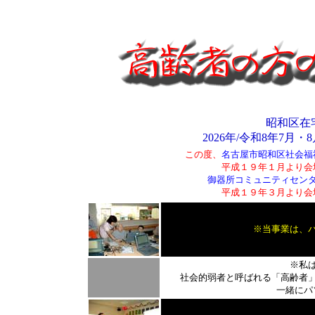
昭和区在
2026年/
令和8年
7月・8
この度、
名古屋市昭和区社会福
平成１９年１月より会
御器所コミュニティセン
平成１９年３月より会
※当事業は、
※私
社会的弱者と呼ばれる「高齢者」
一緒にパ